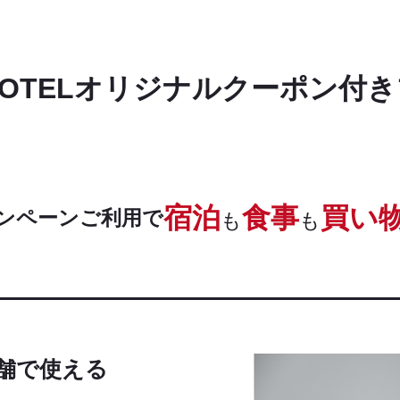
HOTEL
オリジナルクーポン付き
宿泊
食事
買い
ャンペーンご利用で
も
も
店舗で使える
。