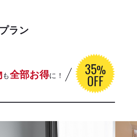
プラン
35
%
物
全部お得
OFF
も
に！