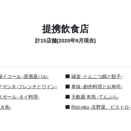
提携飲食店
計15店舗(2020年9月現在)
イコール -居酒屋バル-
縁楽 -とんこつ鍋と餃子-
マンJr -フレンチとワイン-
希味 -創作料理とお寿司-
ガール -タイ料理-
天麩羅 有馬 -てんぷら-
焼き鳥-
Roji-oku -京野菜、ビストロ-