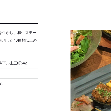
を生かし、和牛ステー
現した40種類以上の
下ル山王町542
s）