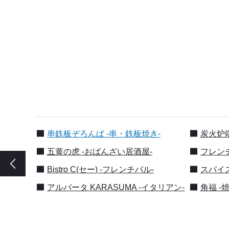
串鉄板ぞろんぱ -串・鉄板焼き-
炭火炉端
五黄の虎 -おばんざい居酒屋-
フレンチ
Bistro C(セー) -フレンチバル-
スパイス
アルバータ KARASUMA -イタリアン-
角福 -