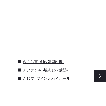
さくら亭 -創作韓国料理-
チファジャ -焼肉食べ放題-
ふじ屋 -ワインとハイボール-